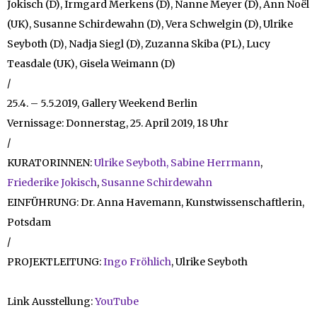
Jokisch (D), Irmgard Merkens (D), Nanne Meyer (D), Ann Noël
(UK), Susanne Schirdewahn (D), Vera Schwelgin (D), Ulrike
Seyboth (D), Nadja Siegl (D), Zuzanna Skiba (PL), Lucy
Teasdale (UK), Gisela Weimann (D)
/
25.4. – 5.5.2019, Gallery Weekend Berlin
Vernissage: Donnerstag, 25. April 2019, 18 Uhr
/
KURATORINNEN:
Ulrike Seyboth,
Sabine Herrmann
,
Friederike Jokisch
,
Susanne Schirdewahn
EINFÜHRUNG: Dr. Anna Havemann, Kunstwissenschaftlerin,
Potsdam
/
PROJEKTLEITUNG:
Ingo Fröhlich
, Ulrike Seyboth
Link Ausstellung:
YouTube