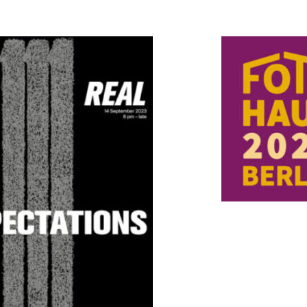
Sein und Sche
Pluralität und
Identität [Être
paraître : plur
identité]
REAL EXPECTATIONS