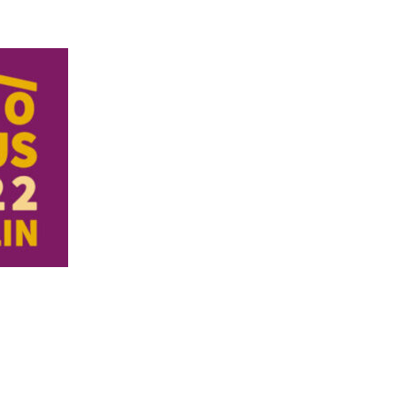
in:
 et
alité et