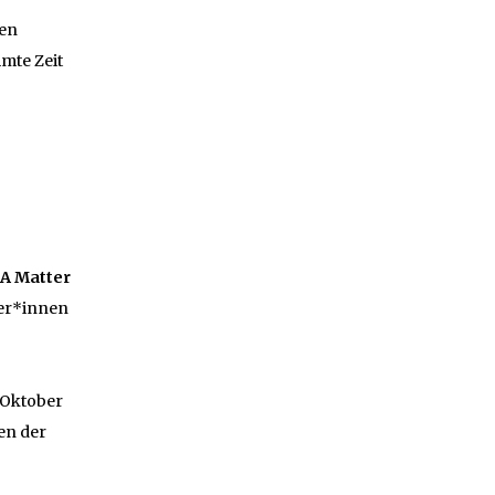
gen
mte Zeit
A Matter
ler*innen
 Oktober
en der