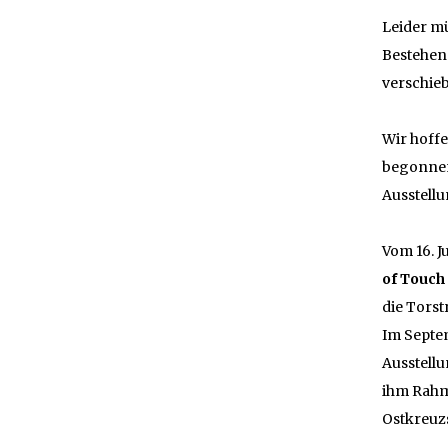
Leider m
Bestehen 
verschie
Wir hoffe
begonnen
Ausstell
Vom 16. J
of Touch
die Torst
Im Septe
Ausstellu
ihm Rahm
Ostkreuz