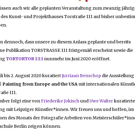
üssen auch wir alle geplanten Veranstaltung zum zwanzig jähri
des Kunst- und Projekthauses Torstraße 111 auf bisher unbestim
ben.
n dennoch, dass unsere zu diesem Anlass geplante und bereits
e Publikation TORSTRASSE 111 fristgemäß erscheint sowie die
ung
TORTORTOR 1:1:1
nunmehr im Juni 2020 eröffnet.
uli bis 2. August 2020 kuratiert
Jurriaan Benschop
die Ausstellung
 | Painting from Europe and the USA
mit internationalen Künst
raße 111.
mber folgt eine von
Friederike Jokisch
und
Uwe Walter
kuratierte
ng mit Leipziger Künstler*innen. Wir freuen uns und hoffen, im
en des Monats der Fotografie Arbeiten von Meisterschüler*inn
schule Berlin zeigen können.