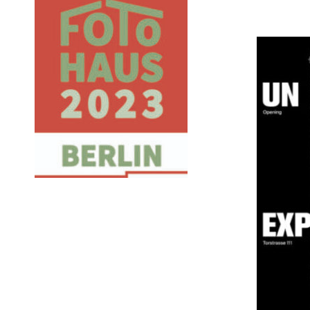
Das LEBENDIGE | Le
VIVANT
UN