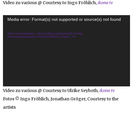
Video zu various @ Courtesy to Ingo Fröhlich,
ikono tv
Video-
Media error: Format(s) not supported or source(s) not found
Player
Datei herunterladen: http://umbau.torstrasse111.de/wp-
content/uploads/2017/12/110165942-1.mp4?_=2
Video zu various @ Courtesy to Ulrike Seyboth,
ikono tv
Fotos © Ingo Fröhlich, Jonathan Gröger, Courtesy to the
artists