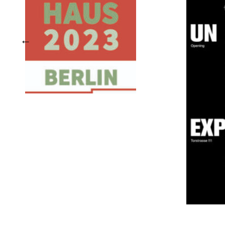
Das LEBENDIGE | Le
VIVANT
UN