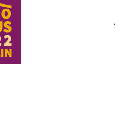
in:
 et
alité et