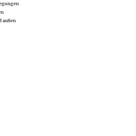
wegungen
en
nd außen