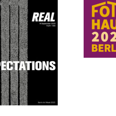
Sein und Sche
Pluralität und
Identität [Être
paraître : plur
identité]
REAL EXPECTATIONS