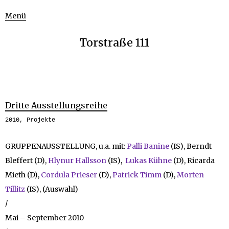
Menü
Torstraße 111
Dritte Ausstellungsreihe
2010
,
Projekte
GRUPPENAUSSTELLUNG, u.a. mit:
Palli Banine
(IS), Berndt
Bleffert (D),
Hlynur Hallsson
(IS),
Lukas Kühne
(D), Ricarda
Mieth (D),
Cordula Prieser
(D),
Patrick Timm
(D),
Morten
Tillitz
(IS), (Auswahl)
/
Mai – September 2010